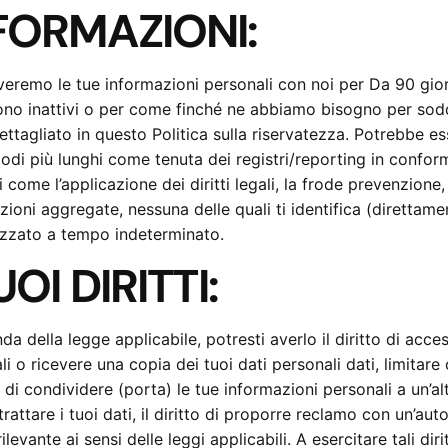
FORMAZIONI:
eremo le tue informazioni personali con noi per Da 90 gior
no inattivi o per come finché ne abbiamo bisogno per soddi
ttagliato in questo Politica sulla riservatezza. Potrebbe e
iodi più lunghi come tenuta dei registri/reporting in conform
mi come l’applicazione dei diritti legali, la frode prevenzio
zioni aggregate, nessuna delle quali ti identifica (direttam
zzato a tempo indeterminato.
UOI DIRITTI:
a della legge applicabile, potresti averlo il diritto di acces
i o ricevere una copia dei tuoi dati personali dati, limitare 
i di condividere (porta) le tue informazioni personali a un’al
trattare i tuoi dati, il diritto di proporre reclamo con un’auto
ilevante ai sensi delle leggi applicabili. A esercitare tali diri