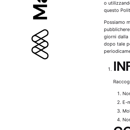
o utilizzand
questo Polit
Possiamo mo
pubblicherem
giorni dalla
dopo tale pe
periodicame
IN
Raccogl
No
E-m
Mob
No