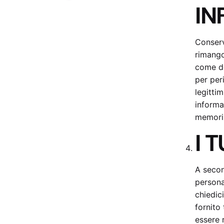
IN
Conserv
rimango
come de
per per
legitti
informa
memori
I T
A second
personal
chiedic
fornito 
essere r