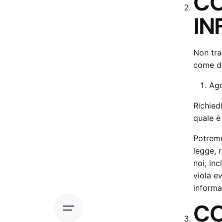
CO
IN
Non tra
come de
Age
Richied
quale è
Potremm
legge, 
noi, inc
viola ev
informa
CO