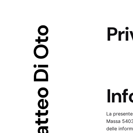
Skip
to
content
Pri
Inf
La presente
Massa 54035
delle inform