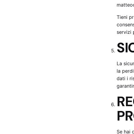
matteod
Tieni p
consens
servizi 
SI
La sicu
la perd
dati i 
garantir
RE
PR
Se hai 