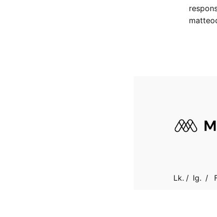
respons
matteod
Lk.
/
Ig.
/